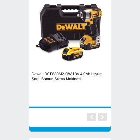
Dewalt DCF880M2-QW 18V 4.0Ah Lityum
 Paket 500 adet
25 mm. AKDENİZ Çe
Şarjlı Somun Sıkma Makinesi