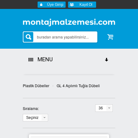
Üye Girişi
Kayıt Ol
MENU
Tüm Kategoriler
›
Plastik Dübeller
GL 4 Açılımlı Tuğla Dübeli
Sipariş Durumu
İletişim
Sıralama:
36
Seçiniz
Markalar
AKDENİZ