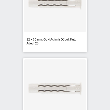
POWERS TRAK-IT
PROTECTA
RAWLPLUG
RED HIT
12 x 60 mm. GL 4 Açılımlı Dübel, Kutu
Adedi 25
SOUDAL
SPIT
STANLEY
STD Civata
VESTA