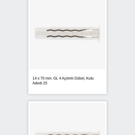
DEWALT
FISCHER
FIXPLAST
HILTI
MAX
14 x 70 mm. GL 4 Açılımlı Dübel, Kutu
Adedi 25
NOTUS
ONURFIX
PANASONIC