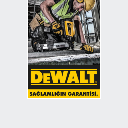
SPIT (
8
)
MAX (
7
)
SOUDAL (
6
)
STANLEY (
6
)
PANASONIC (
1
)
POWERS TRAK-IT (
1
)