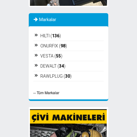
Markalar
HILTI (
136
)
ONURFIX (
98
)
VESTA (
55
)
DEWALT (
34
)
RAWLPLUG (
30
)
RED HIT (
25
)
›
›
Tüm Markalar
AKDENİZ (
24
)
NOTUS (
16
)
PROTECTA (
15
)
STD Civata (
13
)
FIXPLAST (
11
)