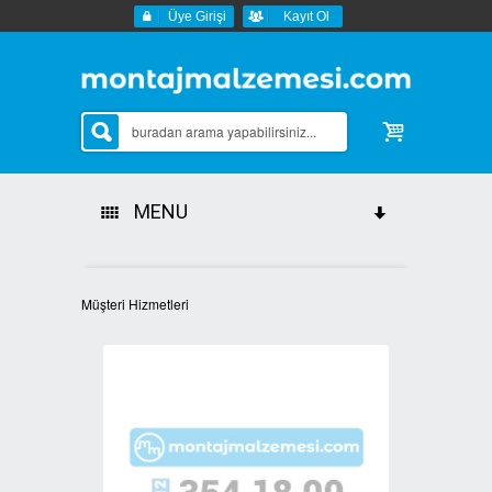
Üye Girişi
Kayıt Ol
MENU
Tüm Kategoriler
Müşteri Hizmetleri
Sipariş Durumu
İletişim
Markalar
AKDENİZ