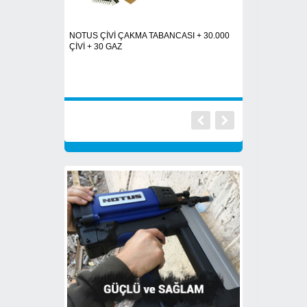
MA TABANCASI +
NOTUS ÇİVİ ÇAKMA TABANCASI + 30.000
TRUSTY GP100 Gaz
ÇİVİ + 30 GAZ
+ 20 KDV
14.0
t
18.000,00