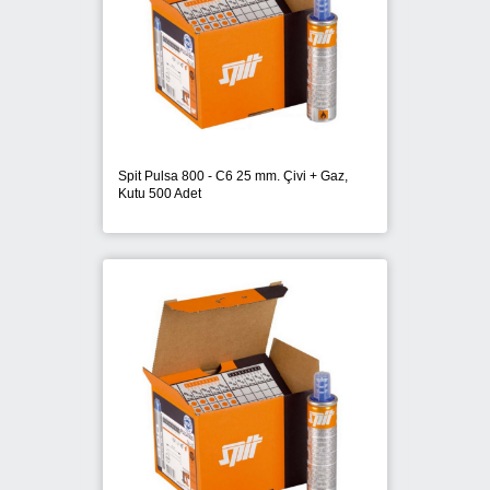
POWERS TRAK-IT
PROTECTA
RAWLPLUG
RED HIT
Spit Pulsa 800 - C6 25 mm. Çivi + Gaz,
Kutu 500 Adet
SOUDAL
SPIT
STANLEY
STD Civata
VESTA