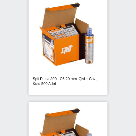
DEWALT
FISCHER
FIXPLAST
HILTI
MAX
Spit Pulsa 800 - C6 20 mm. Çivi + Gaz,
Kutu 500 Adet
NOTUS
ONURFIX
PANASONIC