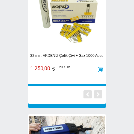
LT 4 AH ŞARJLI
NOTUS ÇİVİ ÇAKM
32 mm. AKDENİZ Çelik Çivi + Gaz 1000 Adet
ÇİVİ + 30 GAZ
1.250,00
+ 20 KDV
t