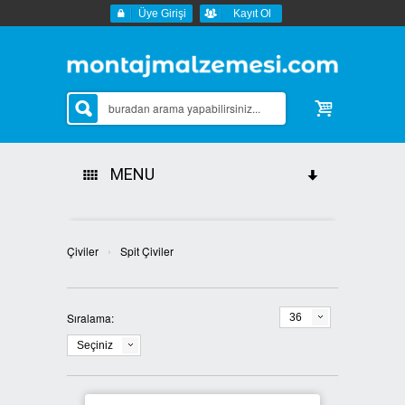
Üye Girişi
Kayıt Ol
MENU
Tüm Kategoriler
›
Çiviler
Spit Çiviler
Sipariş Durumu
İletişim
Sıralama:
36
Seçiniz
Markalar
AKDENİZ