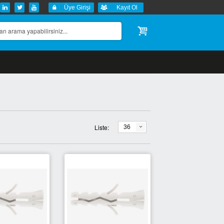
Üye Girişi
Kayıt Ol
Liste:
36