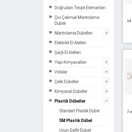
Doğrudan Tespit Elemanları
Çivi Çakmalı Mantolama
14
Dübeli
+
Mantolama Dübelleri
Elektrikli El Aletleri
Şarjlı El Aletleri
+
Yapı Kimyasalları
+
Vidalar
+
Çelik Dübeller
+
Kimyasal Dübeller
–
Plastik Dübeller
Standart Plastik Dübel
7 
SM Plastik Dübel
Uzun Şaftlı Dübeli