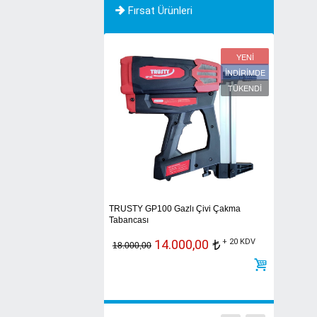
Fırsat Ürünleri
YENİ
İNDİRİMDE
İNDİRİMDE
TÜKENDİ
0 Gazlı Dübel Çakma
TRUSTY GP100 Gazlı Çivi Çakma
TRUSTY G9
Tabancası
TABANCASI 
773.500,01
+ 20
14.000,00
+ 20 KDV
t
t
2
18.000,00
30.600,00