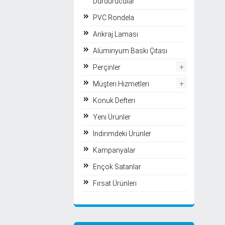
Durdurucular
PVC Rondela
Ankraj Laması
Alüminyum Baskı Çıtası
+
Perçinler
+
Müşteri Hizmetleri
Konuk Defteri
Yeni Ürünler
İndirimdeki Ürünler
Kampanyalar
Ençok Satanlar
Fırsat Ürünleri