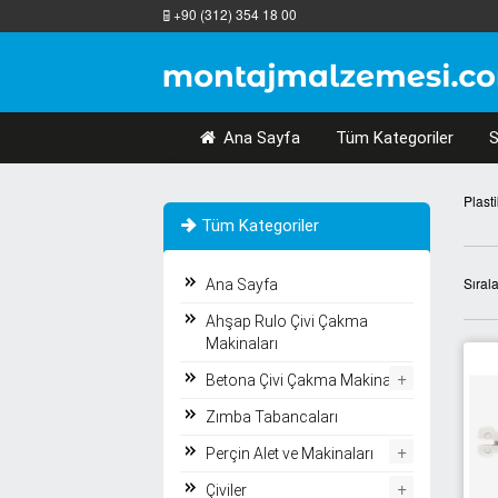
+90 (312) 354 18 00
Ana Sayfa
Tüm Kategoriler
S
Plast
Tüm Kategoriler
Sıral
Ana Sayfa
Ahşap Rulo Çivi Çakma
Makinaları
+
Betona Çivi Çakma Makinaları
Zımba Tabancaları
+
Perçin Alet ve Makinaları
+
Çiviler