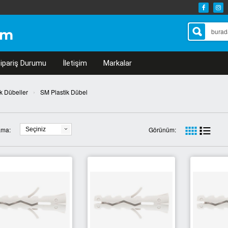
ipariş Durumu
İletişim
Markalar
›
ik Dübeller
SM Plastik Dübel
ama:
Görünüm:
Seçiniz