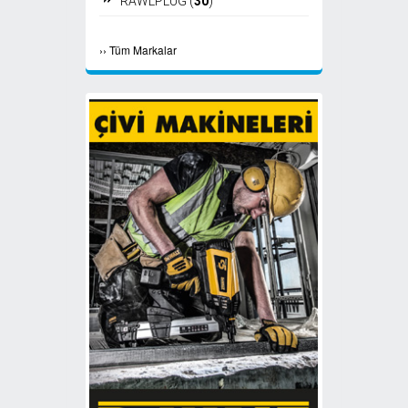
RAWLPLUG (
30
)
RED HIT (
25
)
›
›
Tüm Markalar
AKDENİZ (
24
)
NOTUS (
16
)
PROTECTA (
15
)
STD Civata (
13
)
FIXPLAST (
11
)
SPIT (
8
)
MAX (
7
)
SOUDAL (
6
)
STANLEY (
6
)
PANASONIC (
1
)
POWERS TRAK-IT (
1
)