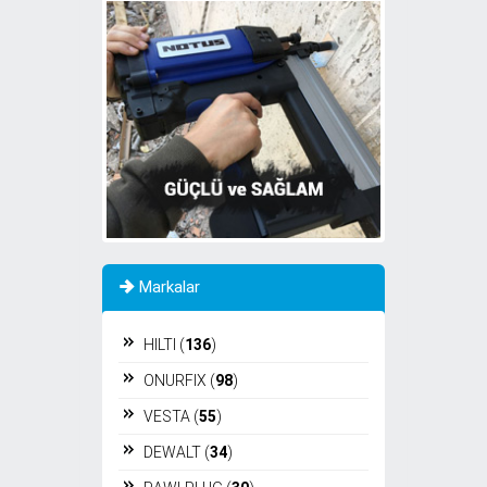
Markalar
HILTI (
136
)
ONURFIX (
98
)
VESTA (
55
)
DEWALT (
34
)