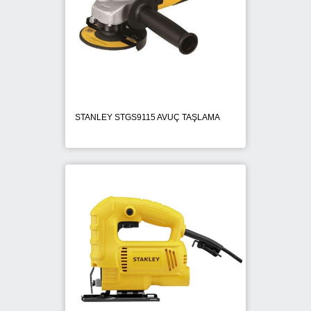
POWERS TRAK-IT
PROTECTA
RAWLPLUG
RED HIT
STANLEY STGS9115 AVUÇ TAŞLAMA
SOUDAL
SPIT
STANLEY
STD Civata
VESTA