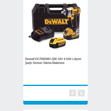
Dewalt DCF880M2-QW 18V 4.0Ah Lityum
 Paket 500 adet
25 mm. AKDENİZ Çe
Şarjlı Somun Sıkma Makinesi