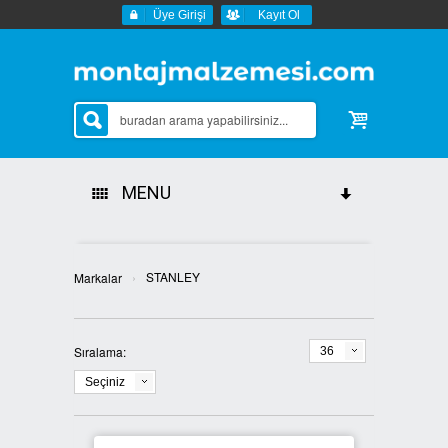
Üye Girişi
Kayıt Ol
MENU
Tüm Kategoriler
›
STANLEY
Markalar
Sipariş Durumu
İletişim
Sıralama:
36
Seçiniz
Markalar
AKDENİZ