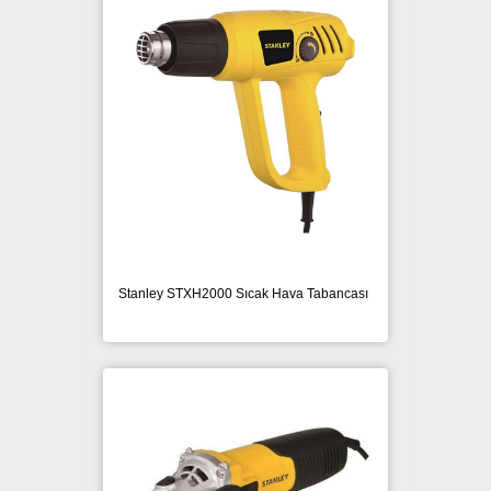
DEWALT
FISCHER
FIXPLAST
HILTI
MAX
Stanley STXH2000 Sıcak Hava Tabancası
NOTUS
ONURFIX
PANASONIC