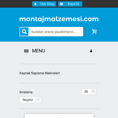
Üye Girişi
Kayıt Ol
MENU
Tüm Kategoriler
Kaynak Saplama Makineleri
Sipariş Durumu
İletişim
Sıralama:
36
Seçiniz
Markalar
AKDENİZ