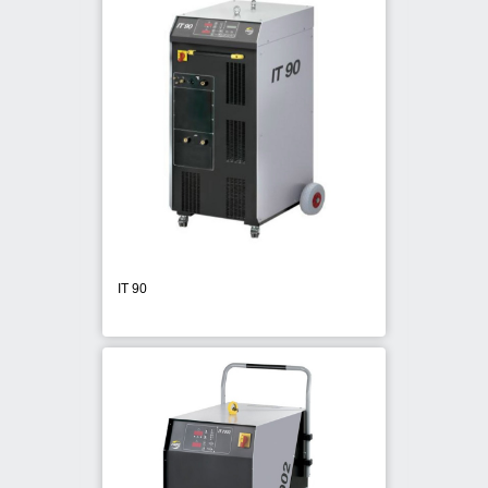
DEWALT
FISCHER
FIXPLAST
HILTI
MAX
IT 90
NOTUS
ONURFIX
PANASONIC