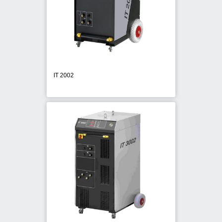
POWERS TRAK-IT
PROTECTA
RAWLPLUG
IT 2002
RED HIT
SOUDAL
SPIT
STANLEY
STD Civata
VESTA