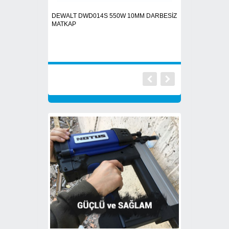
DEWALT DWD014S 550W 10MM DARBESİZ
+ Gaz 1000 adet
32 mm. NOTUS Çel
MATKAP